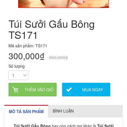
Túi Sưởi Gấu Bông
TS171
Mã sản phẩm: TS171
300,000₫
350,000₫
Số lượng
THÊM VÀO GIỎ
MUA NGAY
BÌNH LUẬN
MÔ TẢ SẢN PHẨM
Túi Sưởi Gấu Bông
hay còn cách gọi khác là
Túi Sưởi