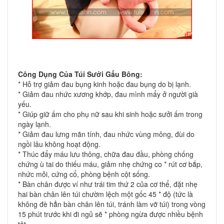
Công Dụng Của Túi Sưởi Gấu Bông:
* Hỗ trợ giảm đau bụng kinh hoặc đau bụng do bị lạnh.
* Giảm đau nhức xương khớp, đau mình mẩy ở người già
yếu.
* Giúp giữ ấm cho phụ nữ sau khi sinh hoặc sưởi ấm trong
ngày lạnh.
* Giảm đau lưng mãn tính, đau nhức vùng mông, đùi do
ngồi lâu không hoạt động.
* Thúc đẩy máu lưu thông, chữa đau đầu, phòng chống
chứng ù tai do thiếu máu, giảm nhẹ chứng co * rút cơ bắp,
nhức mỏi, cứng cổ, phòng bệnh cột sống.
* Bàn chân được ví như trái tim thứ 2 của cơ thể, đặt nhẹ
hai bàn chân lên túi chườm lệch một gốc 45 * độ (tức là
không đè hẳn bàn chân lên túi, tránh làm vỡ túi) trong vòng
15 phút trước khi đi ngủ sẽ * phòng ngừa được nhiều bệnh