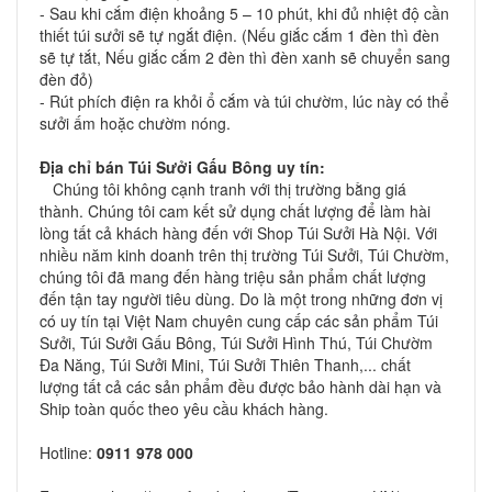
- Sau khi cắm điện khoảng 5 – 10 phút, khi đủ nhiệt độ cần
thiết túi sưởi sẽ tự ngắt điện. (Nếu giắc cắm 1 đèn thì đèn
sẽ tự tắt, Nếu giắc cắm 2 đèn thì đèn xanh sẽ chuyển sang
đèn đỏ)
- Rút phích điện ra khỏi ổ cắm và túi chườm, lúc này có thể
sưởi ấm hoặc chườm nóng.
Địa chỉ bán
Túi Sưởi Gấu Bông
uy tín:
Chúng tôi không cạnh tranh với thị trường bằng giá
thành. Chúng tôi cam kết sử dụng chất lượng để làm hài
lòng tất cả khách hàng đến với Shop Túi Sưởi Hà Nội. Với
nhiều năm kinh doanh trên thị trường Túi Sưởi, Túi Chườm,
chúng tôi đã mang đến hàng triệu sản phẩm chất lượng
đến tận tay người tiêu dùng. Do là một trong những đơn vị
có uy tín tại Việt Nam chuyên cung cấp các sản phẩm Túi
Sưởi, Túi Sưởi Gấu Bông, Túi Sưởi Hình Thú, Túi Chườm
Đa Năng, Túi Sưởi Mini, Túi Sưởi Thiên Thanh,... chất
lượng tất cả các sản phẩm đều được bảo hành dài hạn và
Ship toàn quốc theo yêu cầu khách hàng.
Hotline:
0911 978 000