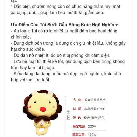
tật.
* Đặc biệt, chườm nóng còn có chức năng thẩm mỹ: mát-
xa bụng, đùi… giúp làm tiêu mỡ thừa, giảm béo.
Ưu Điểm Của
Túi Sưởi Gấu Bông
Kute Ngộ Nghĩnh:
- An toàn: Túi có rơ le nhiệt tự ngắt đảm bảo hoạt động
chính xác.
- Dung dịch bên trong là dung dịch giữ nhiệt lâu, không gây
hại cho sức khỏe.
- Độ dãn nở nhiệt ít, do đó ít bị phồng khi cắm điện.
- Lớp bề mặt túi thiết kế tốt, giữ dung dịch bên trong không
tràn hay làm túi bị bục.
- Kiểu dáng đa dạng, mẫu mã đẹp, ngộ nghĩnh, kute phù
hợp với mọi lứa tuổi.