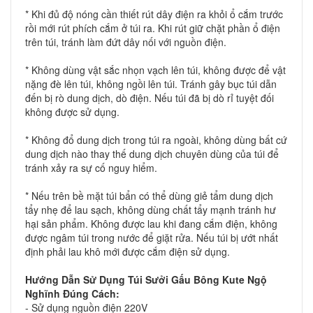
* Khi đủ độ nóng cần thiết rút dây điện ra khỏi ổ cắm trước
rồi mới rút phích cắm ở túi ra. Khi rút giữ chặt phần ổ điện
trên túi, tránh làm đứt dây nối với nguồn điện.
* Không dùng vật sắc nhọn vạch lên túi, không được để vật
nặng đè lên túi, không ngồi lên túi. Tránh gây bục túi dẫn
đến bị rò dung dịch, dò điện. Nếu túi đã bị dò rỉ tuyệt đối
không được sử dụng.
* Không đổ dung dịch trong túi ra ngoài, không dùng bất cứ
dung dịch nào thay thế dung dịch chuyên dùng của túi để
tránh xảy ra sự cố nguy hiểm.
* Nếu trên bề mặt túi bẩn có thể dùng giẻ tẩm dung dịch
tẩy nhẹ để lau sạch, không dùng chất tẩy mạnh tránh hư
hại sản phẩm. Không được lau khi đang cắm điện, không
được ngâm túi trong nước để giặt rửa. Nếu túi bị ướt nhất
định phải lau khô mới được cắm điện sử dụng.
Hướng Dẫn Sử Dụng
Túi Sưởi Gấu Bông Kute
Ngộ
Nghĩnh
Đúng Cách:
- Sử dụng nguồn điện 220V