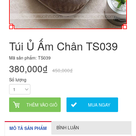
Túi Ủ Ấm Chân TS039
Mã sản phẩm: TS039
380,000₫
450,000₫
Số lượng
THÊM VÀO GIỎ
MUA NGAY
BÌNH LUẬN
MÔ TẢ SẢN PHẨM