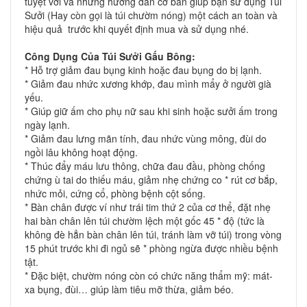
tuyệt vời và những hướng dẫn cơ bản giúp bạn sử dụng Túi
Sưởi (Hay còn gọi là túi chườm nóng) một cách an toàn và
hiệu quả trước khi quyết định mua và sử dụng nhé.
Công Dụng Của Túi Sưởi Gấu Bông:
* Hỗ trợ giảm đau bụng kinh hoặc đau bụng do bị lạnh.
* Giảm đau nhức xương khớp, đau mình mẩy ở người già
yếu.
* Giúp giữ ấm cho phụ nữ sau khi sinh hoặc sưởi ấm trong
ngày lạnh.
* Giảm đau lưng mãn tính, đau nhức vùng mông, đùi do
ngồi lâu không hoạt động.
* Thúc đẩy máu lưu thông, chữa đau đầu, phòng chống
chứng ù tai do thiếu máu, giảm nhẹ chứng co * rút cơ bắp,
nhức mỏi, cứng cổ, phòng bệnh cột sống.
* Bàn chân được ví như trái tim thứ 2 của cơ thể, đặt nhẹ
hai bàn chân lên túi chườm lệch một gốc 45 * độ (tức là
không đè hẳn bàn chân lên túi, tránh làm vỡ túi) trong vòng
15 phút trước khi đi ngủ sẽ * phòng ngừa được nhiều bệnh
tật.
* Đặc biệt, chườm nóng còn có chức năng thẩm mỹ: mát-
xa bụng, đùi… giúp làm tiêu mỡ thừa, giảm béo.