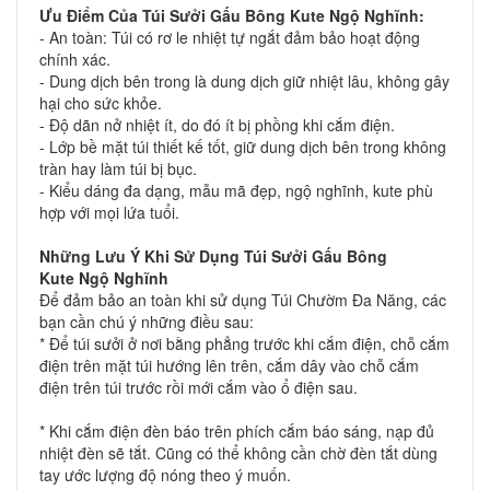
Ưu Điểm Của
Túi Sưởi Gấu Bông
Kute Ngộ Nghĩnh:
- An toàn: Túi có rơ le nhiệt tự ngắt đảm bảo hoạt động
chính xác.
- Dung dịch bên trong là dung dịch giữ nhiệt lâu, không gây
hại cho sức khỏe.
- Độ dãn nở nhiệt ít, do đó ít bị phồng khi cắm điện.
- Lớp bề mặt túi thiết kế tốt, giữ dung dịch bên trong không
tràn hay làm túi bị bục.
- Kiểu dáng đa dạng, mẫu mã đẹp, ngộ nghĩnh, kute phù
hợp với mọi lứa tuổi.
Những Lưu Ý Khi Sử Dụng
Túi Sưởi Gấu Bông
Kute
Ngộ Nghĩnh
Để đảm bảo an toàn khi sử dụng Túi Chườm Đa Năng, các
bạn cần chú ý những điều sau:
* Để túi sưởi ở nơi bằng phẳng trước khi cắm điện, chỗ cắm
điện trên mặt túi hướng lên trên, cắm dây vào chỗ cắm
điện trên túi trước rồi mới cắm vào ổ điện sau.
* Khi cắm điện đèn báo trên phích cắm báo sáng, nạp đủ
nhiệt đèn sẽ tắt. Cũng có thể không cần chờ đèn tắt dùng
tay ước lượng độ nóng theo ý muốn.