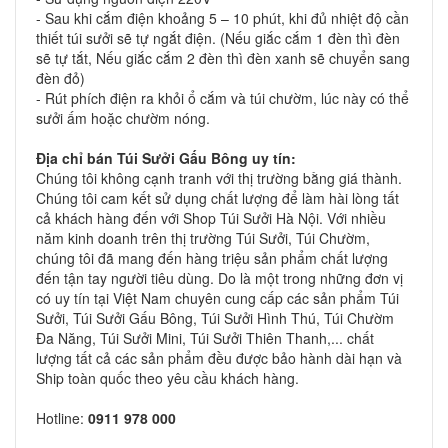
- Sau khi cắm điện khoảng 5 – 10 phút, khi đủ nhiệt độ cần
thiết túi sưởi sẽ tự ngắt điện. (Nếu giắc cắm 1 đèn thì đèn
sẽ tự tắt, Nếu giắc cắm 2 đèn thì đèn xanh sẽ chuyển sang
đèn đỏ)
- Rút phích điện ra khỏi ổ cắm và túi chườm, lúc này có thể
sưởi ấm hoặc chườm nóng.
Địa chỉ bán
Túi Sưởi Gấu Bông
uy tín:
Chúng tôi không cạnh tranh với thị trường bằng giá thành.
Chúng tôi cam kết sử dụng chất lượng để làm hài lòng tất
cả khách hàng đến với Shop Túi Sưởi Hà Nội. Với nhiều
năm kinh doanh trên thị trường Túi Sưởi, Túi Chườm,
chúng tôi đã mang đến hàng triệu sản phẩm chất lượng
đến tận tay người tiêu dùng. Do là một trong những đơn vị
có uy tín tại Việt Nam chuyên cung cấp các sản phẩm Túi
Sưởi, Túi Sưởi Gấu Bông, Túi Sưởi Hình Thú, Túi Chườm
Đa Năng, Túi Sưởi Mini, Túi Sưởi Thiên Thanh,... chất
lượng tất cả các sản phẩm đều được bảo hành dài hạn và
Ship toàn quốc theo yêu cầu khách hàng.
Hotline:
0911 978 000