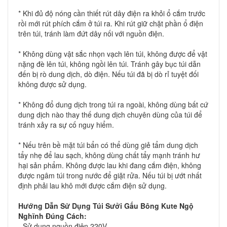
* Khi đủ độ nóng cần thiết rút dây điện ra khỏi ổ cắm trước
rồi mới rút phích cắm ở túi ra. Khi rút giữ chặt phần ổ điện
trên túi, tránh làm đứt dây nối với nguồn điện.
* Không dùng vật sắc nhọn vạch lên túi, không được để vật
nặng đè lên túi, không ngồi lên túi. Tránh gây bục túi dẫn
đến bị rò dung dịch, dò điện. Nếu túi đã bị dò rỉ tuyệt đối
không được sử dụng.
* Không đổ dung dịch trong túi ra ngoài, không dùng bất cứ
dung dịch nào thay thế dung dịch chuyên dùng của túi để
tránh xảy ra sự cố nguy hiểm.
* Nếu trên bề mặt túi bẩn có thể dùng giẻ tẩm dung dịch
tẩy nhẹ để lau sạch, không dùng chất tẩy mạnh tránh hư
hại sản phẩm. Không được lau khi đang cắm điện, không
được ngâm túi trong nước để giặt rửa. Nếu túi bị ướt nhất
định phải lau khô mới được cắm điện sử dụng.
Hướng Dẫn Sử Dụng
Túi Sưởi Gấu Bông Kute
Ngộ
Nghĩnh
Đúng Cách:
- Sử dụng nguồn điện 220V