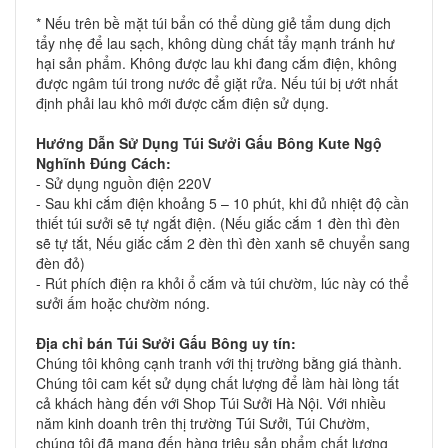
* Nếu trên bề mặt túi bẩn có thể dùng giẻ tẩm dung dịch
tẩy nhẹ để lau sạch, không dùng chất tẩy mạnh tránh hư
hại sản phẩm. Không được lau khi đang cắm điện, không
được ngâm túi trong nước để giặt rửa. Nếu túi bị ướt nhất
định phải lau khô mới được cắm điện sử dụng.
Hướng Dẫn Sử Dụng
Túi Sưởi Gấu Bông Kute
Ngộ
Nghĩnh
Đúng Cách:
- Sử dụng nguồn điện 220V
- Sau khi cắm điện khoảng 5 – 10 phút, khi đủ nhiệt độ cần
thiết túi sưởi sẽ tự ngắt điện. (Nếu giắc cắm 1 đèn thì đèn
sẽ tự tắt, Nếu giắc cắm 2 đèn thì đèn xanh sẽ chuyển sang
đèn đỏ)
- Rút phích điện ra khỏi ổ cắm và túi chườm, lúc này có thể
sưởi ấm hoặc chườm nóng.
Địa chỉ bán
Túi Sưởi Gấu Bông
uy tín:
Chúng tôi không cạnh tranh với thị trường bằng giá thành.
Chúng tôi cam kết sử dụng chất lượng để làm hài lòng tất
cả khách hàng đến với Shop Túi Sưởi Hà Nội. Với nhiều
năm kinh doanh trên thị trường Túi Sưởi, Túi Chườm,
chúng tôi đã mang đến hàng triệu sản phẩm chất lượng