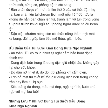
nhức mỏi, cứng cổ, phòng bệnh cột sống.
* Bàn chân được ví như trái tim thứ 2 của cơ thể, đặt nhẹ
hai bàn chân lên túi chườm lệch một gốc 45 * độ (tức là
không đè hẳn bàn chân lên túi, tránh làm vỡ túi) trong vòng
15 phút trước khi đi ngủ sẽ * phòng ngừa được nhiều bệnh
tật.
* Đặc biệt, chườm nóng còn có chức năng thẩm mỹ: mát-
xa bụng, đùi… giúp làm tiêu mỡ thừa, giảm béo.
Ưu Điểm Của
Túi Sưởi Gấu Bông
Kute Ngộ Nghĩnh:
- An toàn: Túi có rơ le nhiệt tự ngắt đảm bảo hoạt động
chính xác.
- Dung dịch bên trong là dung dịch giữ nhiệt lâu, không gây
hại cho sức khỏe.
- Độ dãn nở nhiệt ít, do đó ít bị phồng khi cắm điện.
- Lớp bề mặt túi thiết kế tốt, giữ dung dịch bên trong không
tràn hay làm túi bị bục.
- Kiểu dáng đa dạng, mẫu mã đẹp, ngộ nghĩnh, kute phù
hợp với mọi lứa tuổi.
Những Lưu Ý Khi Sử Dụng
Túi Sưởi Gấu Bông
Kute
Ngộ Nghĩnh