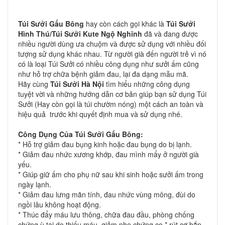
Túi Sưởi Gấu Bông
hay còn cách gọi khác là
Túi Sưởi
Hình Thú/
Túi Sưởi Kute Ngộ Nghĩnh
đã và đang được
nhiều người dùng ưa chuộm và được sử dụng với nhiều đối
tượng sử dụng khác nhau. Từ người già đến người trẻ vì nó
có là loại Túi Sưởi có nhiều công dụng như sưởi ấm cũng
như hỗ trợ chữa bệnh giảm đau, lại đa dạng mẫu mã.
Hãy cùng
Túi Sưởi Hà Nội
tìm hiểu những công dụng
tuyệt vời và những hướng dẫn cơ bản giúp bạn sử dụng Túi
Sưởi (Hay còn gọi là túi chườm nóng) một cách an toàn và
hiệu quả trước khi quyết định mua và sử dụng nhé.
Công Dụng Của Túi Sưởi Gấu Bông:
* Hỗ trợ giảm đau bụng kinh hoặc đau bụng do bị lạnh.
* Giảm đau nhức xương khớp, đau mình mẩy ở người già
yếu.
* Giúp giữ ấm cho phụ nữ sau khi sinh hoặc sưởi ấm trong
ngày lạnh.
* Giảm đau lưng mãn tính, đau nhức vùng mông, đùi do
ngồi lâu không hoạt động.
* Thúc đẩy máu lưu thông, chữa đau đầu, phòng chống
chứng ù tai do thiếu máu, giảm nhẹ chứng co * rút cơ bắp,