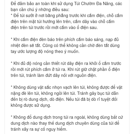
Để đảm bảo an toàn khi sử dụng Túi Chườm Đa Năng, các
bạn cần chú ý những điều sau:
* Để túi sưởi ở nơi bằng phẳng trước khi cắm điện, chỗ cắm
điện trên mặt túi hướng lên trên, cắm dây vào chỗ cắm
điện trên túi trước rồi mới cắm vào ổ điện sau.
* Khi cắm điện đèn báo trên phích cắm báo sáng, nạp đủ
nhiệt đèn sẽ tắt. Cũng có thể không cần chờ đèn tắt dùng
tay ước lượng độ nóng theo ý muốn.
* Khi đủ độ nóng cần thiết rút dây điện ra khỏi ổ cắm trước
rồi mới rút phích cắm ở túi ra. Khi rút giữ chặt phần ổ điện
trên túi, tránh làm đứt dây nối với nguồn điện.
* Không dùng vật sắc nhọn vạch lên túi, không được để vật
nặng đè lên túi, không ngồi lên túi. Tránh gây bục túi dẫn
đến bị rò dung dịch, dò điện. Nếu túi đã bị dò rỉ tuyệt đối
không được sử dụng.
* Không đổ dung dịch trong túi ra ngoài, không dùng bất cứ
dung dịch nào thay thế dung dịch chuyên dùng của túi để
tránh xảy ra sự cố nguy hiểm.