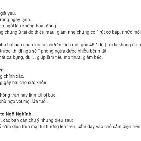
.
già yếu.
trong ngày lạnh.
do ngồi lâu không hoạt động.
g chứng ù tai do thiếu máu, giảm nhẹ chứng co * rút cơ bắp, nhức mỏi
 nhẹ hai bàn chân lên túi chườm lệch một gốc 45 * độ (tức là không đè 
t trước khi đi ngủ sẽ * phòng ngừa được nhiều bệnh tật.
át-xa bụng, đùi… giúp làm tiêu mỡ thừa, giảm béo.
h:
ng chính xác.
ng gây hại cho sức khỏe.
không tràn hay làm túi bị bục.
hù hợp với mọi lứa tuổi.
te
Ngộ Nghĩnh
 các bạn cần chú ý những điều sau:
ỗ cắm điện trên mặt túi hướng lên trên, cắm dây vào chỗ cắm điện trên 