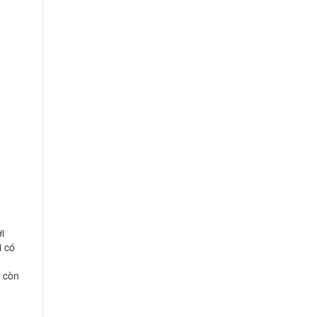
i
i có
y còn