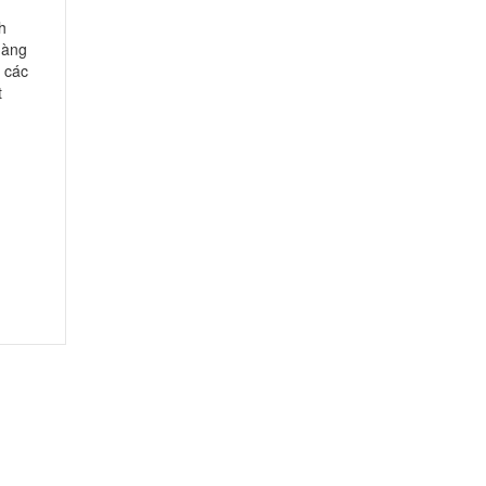
h
hàng
p các
t