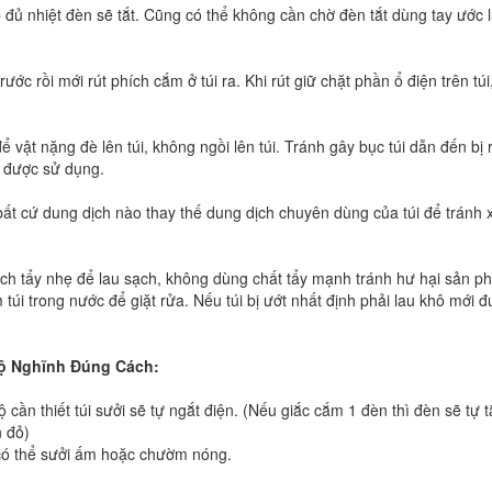
 đủ nhiệt đèn sẽ tắt. Cũng có thể không cần chờ đèn tắt dùng tay ước 
rước rồi mới rút phích cắm ở túi ra. Khi rút giữ chặt phần ổ điện trên túi
 vật nặng đè lên túi, không ngồi lên túi. Tránh gây bục túi dẫn đến bị 
ng được sử dụng.
bất cứ dung dịch nào thay thế dung dịch chuyên dùng của túi để tránh 
dịch tẩy nhẹ để lau sạch, không dùng chất tẩy mạnh tránh hư hại sản p
i trong nước để giặt rửa. Nếu túi bị ướt nhất định phải lau khô mới 
 Nghĩnh
Đúng Cách:
 cần thiết túi sưởi sẽ tự ngắt điện. (Nếu giắc cắm 1 đèn thì đèn sẽ tự t
 đỏ)
y có thể sưởi ấm hoặc chườm nóng.