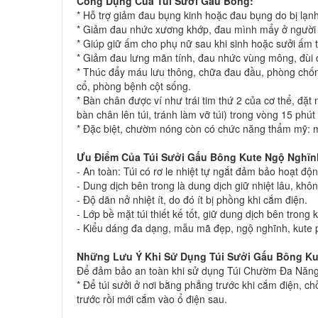
Công Dụng Của Túi Sưởi Gấu Bông:
* Hỗ trợ giảm đau bụng kinh hoặc đau bụng do bị lạnh
* Giảm đau nhức xương khớp, đau mình mẩy ở người 
* Giúp giữ ấm cho phụ nữ sau khi sinh hoặc sưởi ấm 
* Giảm đau lưng mãn tính, đau nhức vùng mông, đùi 
* Thúc đẩy máu lưu thông, chữa đau đầu, phòng chốn
cổ, phòng bệnh cột sống.
* Bàn chân được ví như trái tim thứ 2 của cơ thể, đặt
bàn chân lên túi, tránh làm vỡ túi) trong vòng 15 phú
* Đặc biệt, chườm nóng còn có chức năng thẩm mỹ: m
Ưu Điểm Của
Túi Sưởi Gấu Bông
Kute Ngộ Nghĩn
- An toàn: Túi có rơ le nhiệt tự ngắt đảm bảo hoạt độ
- Dung dịch bên trong là dung dịch giữ nhiệt lâu, khô
- Độ dãn nở nhiệt ít, do đó ít bị phồng khi cắm điện.
- Lớp bề mặt túi thiết kế tốt, giữ dung dịch bên trong 
- Kiểu dáng đa dạng, mẫu mã đẹp, ngộ nghĩnh, kute p
Những Lưu Ý Khi Sử Dụng
Túi Sưởi Gấu Bông Ku
Để đảm bảo an toàn khi sử dụng Túi Chườm Đa Năng,
* Để túi sưởi ở nơi bằng phẳng trước khi cắm điện, ch
trước rồi mới cắm vào ổ điện sau.