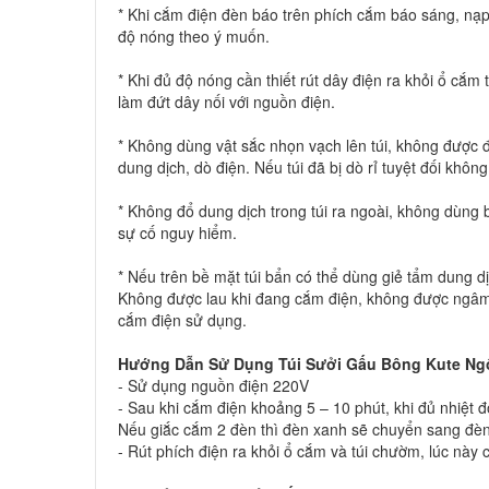
* Khi cắm điện đèn báo trên phích cắm báo sáng, nạp
độ nóng theo ý muốn.
* Khi đủ độ nóng cần thiết rút dây điện ra khỏi ổ cắm t
làm đứt dây nối với nguồn điện.
* Không dùng vật sắc nhọn vạch lên túi, không được để
dung dịch, dò điện. Nếu túi đã bị dò rỉ tuyệt đối khô
* Không đổ dung dịch trong túi ra ngoài, không dùng 
sự cố nguy hiểm.
* Nếu trên bề mặt túi bẩn có thể dùng giẻ tẩm dung 
Không được lau khi đang cắm điện, không được ngâm tú
cắm điện sử dụng.
Hướng Dẫn Sử Dụng
Túi Sưởi Gấu Bông Kute
Ngộ
- Sử dụng nguồn điện 220V
- Sau khi cắm điện khoảng 5 – 10 phút, khi đủ nhiệt độ
Nếu giắc cắm 2 đèn thì đèn xanh sẽ chuyển sang đèn
- Rút phích điện ra khỏi ổ cắm và túi chườm, lúc nà