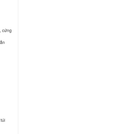
, cứng
hẳn
túi