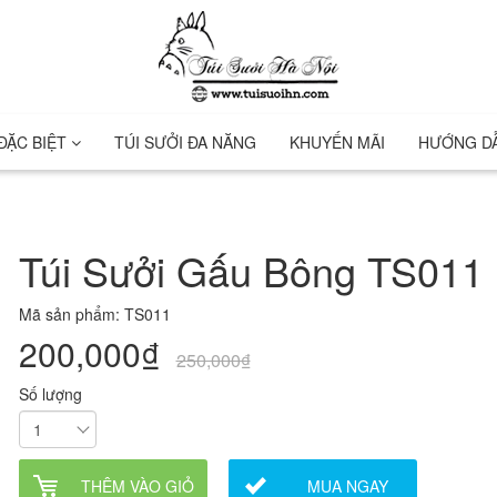
 ĐẶC BIỆT
TÚI SƯỞI ĐA NĂNG
KHUYẾN MÃI
HƯỚNG D
Túi Sưởi Gấu Bông TS011
Mã sản phẩm: TS011
200,000₫
250,000₫
Số lượng
THÊM VÀO GIỎ
MUA NGAY