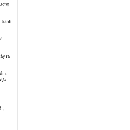
lượng
, tránh
rò
xảy ra
hẩm.
được
ắt,